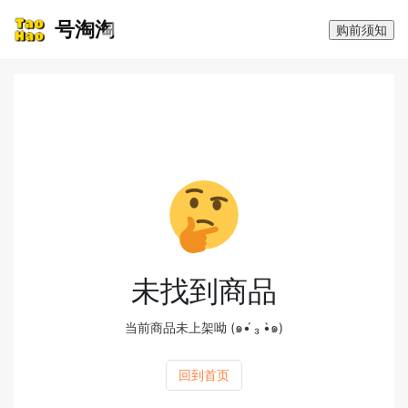
号淘淘
购前须知
未找到商品
当前商品未上架呦 (๑•́ ₃ •̀๑)
回到首页